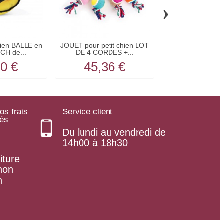
›
ien BALLE en
JOUET pour petit chien LOT
JOUET pour ch
CH de...
DE 4 CORDES +...
DURE en caou
60 €
45,36 €
7,56
os frais
Service client
rés
Du lundi au vendredi de
14h00 à 18h30
iture
 non
n