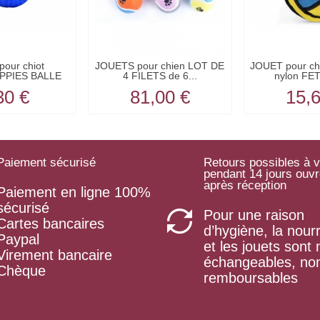
our chiot
JOUETS pour chien LOT DE
JOUET pour ch
PPIES BALLE
4 FILETS de 6...
nylon FET
m...
30 €
81,00 €
15,
Paiement sécurisé
Retours possibles à v
pendant 14 jours ouv
après réception
Paiement en ligne 100%
sécurisé
Pour une raison
Cartes bancaires
d’hygiène, la nourr
Paypal
et les jouets sont
Virement bancaire
échangeables, no
Chèque
remboursables