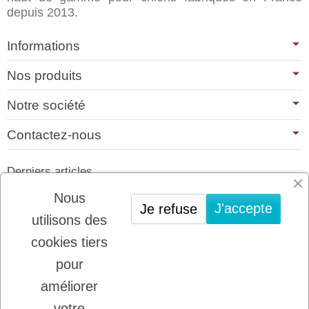
depuis 2013.
Informations
Nos produits
Notre société
Contactez-nous
Derniers articles
01/07/2026
Nous
J'accepte
Je refuse
PLATINUM : LE MEILLEUR DE LA
utilisons des
VIANDE POUR CHIENS ET CHATS
cookies tiers
22/08/2025
LADYBEL : DES SOINS FRANCAIS DE
pour
GRANDE QUALITE
améliorer
votre