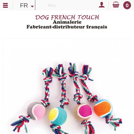
FR
0
Blog