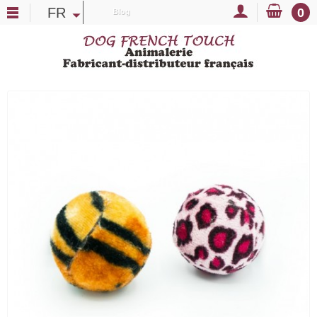
FR
0
Blog