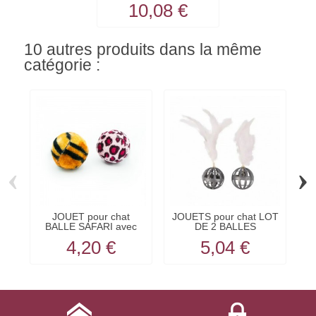
10,08 €
10 autres produits dans la même
catégorie :
‹
›
JOUET pour chat
JOUETS pour chat LOT
BALLE SAFARI avec
DE 2 BALLES
B
herbe à...
AJOUREES...
4,20 €
5,04 €