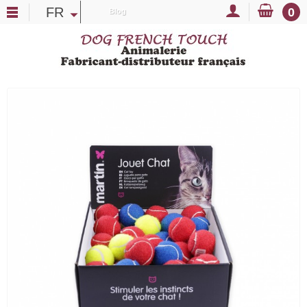
FR
0
Blog