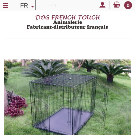
FR
0
Blog