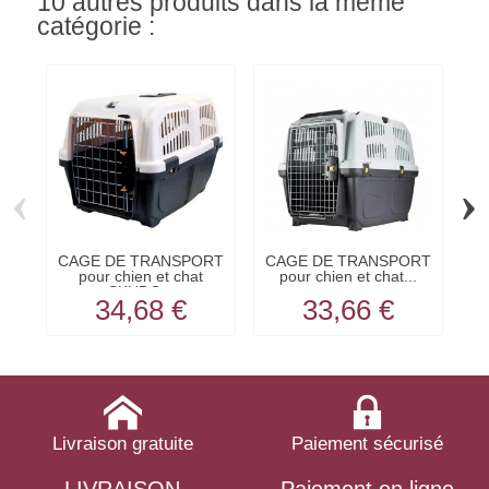
10 autres produits dans la même
catégorie :
‹
›
CAGE DE TRANSPORT
CAGE DE TRANSPORT
C
pour chien et chat
pour chien et chat...
SKUDO...
34,68 €
33,66 €
Livraison gratuite
Paiement sécurisé
LIVRAISON
Paiement en ligne