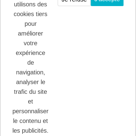
utilisons des
VIANDE POUR CHIENS ET CHATS
cookies tiers
22/08/2025
LADYBEL : DES SOINS FRANCAIS DE
pour
GRANDE QUALITE
améliorer
votre
Inscription à la newsletter
expérience
Vous pouvez vous désinscrire à tout moment.
de
Ecrivez nous.
navigation,
analyser le
trafic du site
J'accepte les conditions générales et la
politique de confidentialité.
et
personnaliser
le contenu et
les publicités.