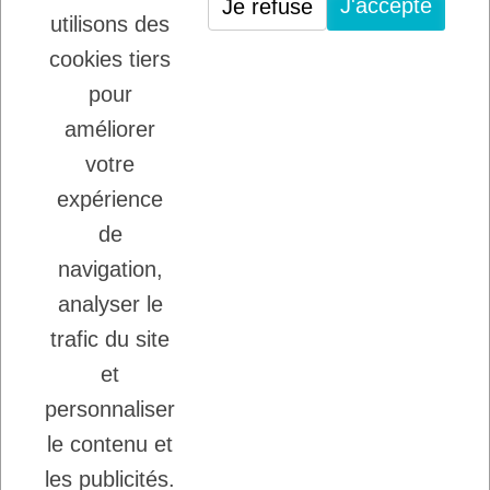
J'accepte
Je refuse
PLATINUM : LE MEILLEUR DE LA
utilisons des
VIANDE POUR CHIENS ET CHATS
cookies tiers
22/08/2025
LADYBEL : DES SOINS FRANCAIS DE
pour
GRANDE QUALITE
améliorer
votre
Inscription à la newsletter
expérience
Vous pouvez vous désinscrire à tout moment.
de
Ecrivez nous.
navigation,
analyser le
trafic du site
J'accepte les conditions générales et la
politique de confidentialité.
et
personnaliser
le contenu et
les publicités.