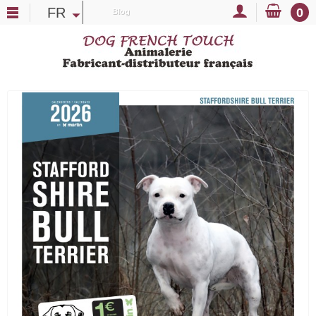
FR
0
Blog