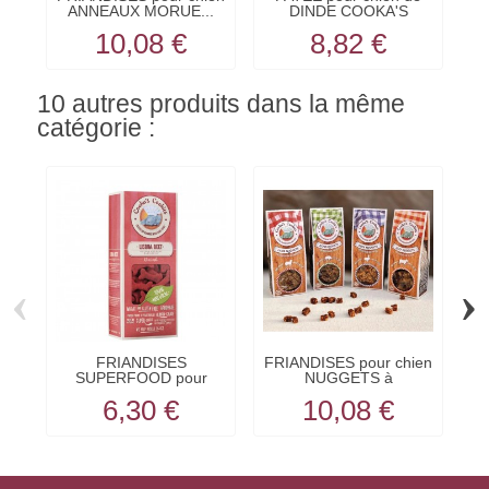
ANNEAUX MORUE...
DINDE COOKA'S
e
COOKIES
10,08 €
8,82 €
10 autres produits dans la même
catégorie :
‹
›
FRIANDISES
FRIANDISES pour chien
FR
SUPERFOOD pour
NUGGETS à
chien BETTERAVE...
l'AGNEAU...
6,30 €
10,08 €