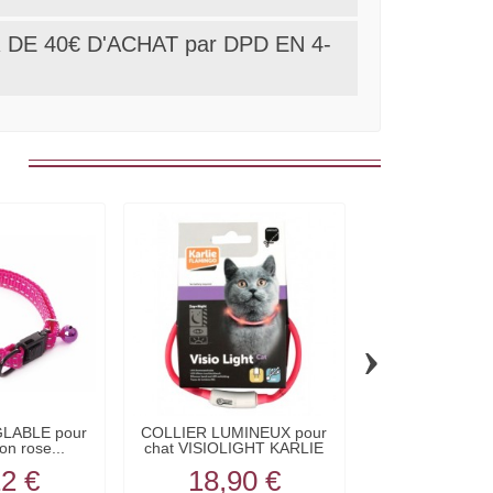
DE 40€ D'ACHAT par DPD EN 4-
:
›
LABLE pour
COLLIER LUMINEUX pour
COLLIER REGL
on rose...
chat VISIOLIGHT KARLIE
chat en nylon
12 €
18,90 €
15,1