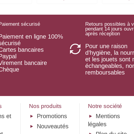
Paiement sécurisé
Retours possibles à v
pendant 14 jours ouv
après réception
Paiement en ligne 100%
sécurisé
Pour une raison
Cartes bancaires
d’hygiène, la nourr
Paypal
et les jouets sont
Virement bancaire
échangeables, no
Chèque
remboursables
s
Nos produits
Notre société
ns et
Promotions
Mentions
légales
Nouveautés
t
Plan du site