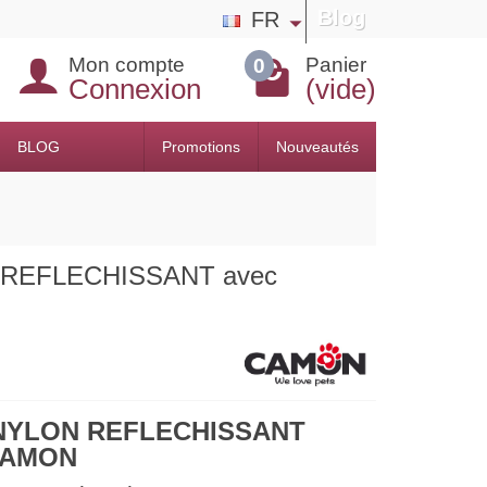
Blog
FR
Mon compte
Panier
0
Connexion
(vide)
BLOG
Promotions
Nouveautés
on REFLECHISSANT avec
 NYLON REFLECHISSANT
CAMON