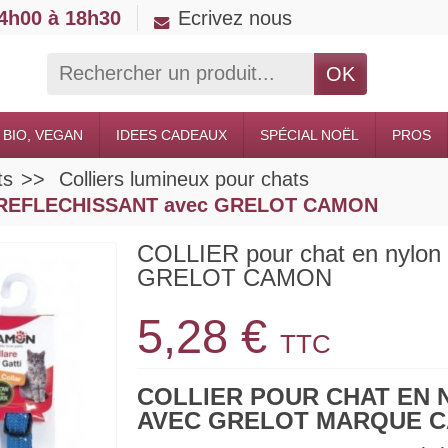
14h00 à 18h30
Ecrivez nous
OK
 BIO, VEGAN
IDEES CADEAUX
SPÉCIAL NOËL
PROS
ts
Colliers lumineux pour chats
on REFLECHISSANT avec GRELOT CAMON
COLLIER pour chat en nyl
GRELOT CAMON
5,28 €
TTC
COLLIER POUR CHAT EN
AVEC GRELOT MARQUE 