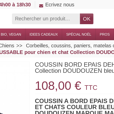
14h00 à 18h30
Ecrivez nous
OK
 BIO, VEGAN
IDEES CADEAUX
SPÉCIAL NOËL
PROS
Chiens
Corbeilles, coussins, paniers, matelas 
SABLE pour chien et chat Collection DOUDO
COUSSIN BORD EPAIS DEHO
Collection DOUDOUZEN ble
108,00 €
TTC
COUSSIN A BORD EPAIS 
ET CHATS COULEUR BLEU
DOUDOUZEN MARQUE MAR