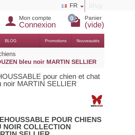
Blog
FR
Mon compte
Panier
0
Connexion
(vide)
BLOG
Promotions
Nouveautés
chiens
UZEN bleu noir MARTIN SELLIER
USSABLE pour chien et chat
u noir MARTIN SELLIER
DEHOUSSABLE POUR CHIENS
 NOIR COLLECTION
TIN SELLIER