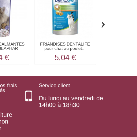
›
 CALMANTES
FRIANDISES DENTALIFE
FRIANDISES pou
 BEAPHAR
pour chat au poulet...
chat CREVE
4 €
5,04 €
13,2
os frais
Service client
rés
Du lundi au vendredi de
14h00 à 18h30
iture
 non
n