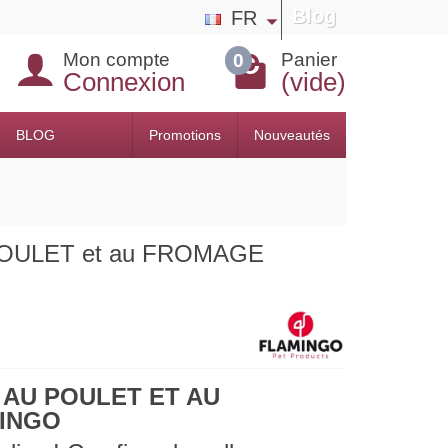
Blog
FR
Mon compte
Panier
0
Connexion
(vide)
BLOG
Promotions
Nouveautés
 POULET et au FROMAGE
 AU POULET ET AU
INGO