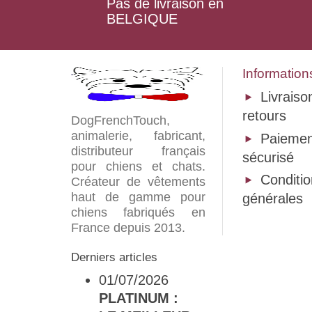
Pas de livraison en
BELGIQUE
Information
Livraiso
retours
DogFrenchTouch,
animalerie, fabricant,
Paiemen
distributeur français
sécurisé
pour chiens et chats.
Conditi
Créateur de vêtements
haut de gamme pour
générales
chiens fabriqués en
France depuis 2013.
Derniers articles
01/07/2026
PLATINUM :