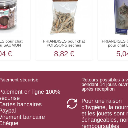
S pour chat
FRIANDISES pour chat
FRIANDISES
au SAUMON
POISSONS séchés
pour chat
AMON
BEEZTEES
04 €
8,82 €
5,0
Paiement sécurisé
Retours possibles à v
pendant 14 jours ouv
après réception
Paiement en ligne 100%
sécurisé
Pour une raison
Cartes bancaires
d’hygiène, la nourr
Paypal
et les jouets sont
Virement bancaire
échangeables, no
Chèque
remboursables