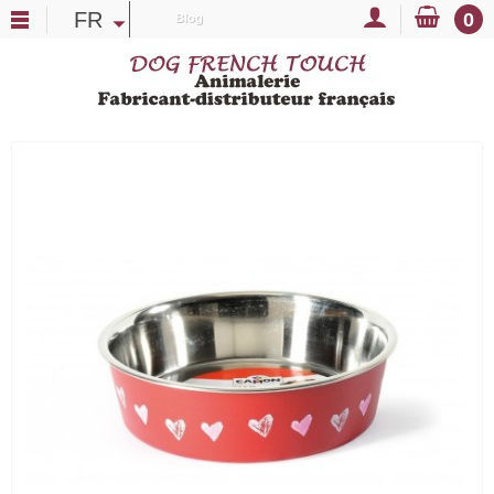
FR
0
Blog