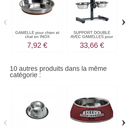
‹
›
GAMELLE pour chien et
SUPPORT DOUBLE
chat en INOX
AVEC GAMELLES pour
p
DURAPET...
chien en...
7,92 €
33,66 €
10 autres produits dans la même
catégorie :
‹
›