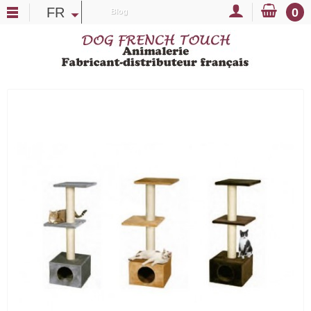
FR
0
Blog