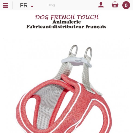
FR
0
Blog