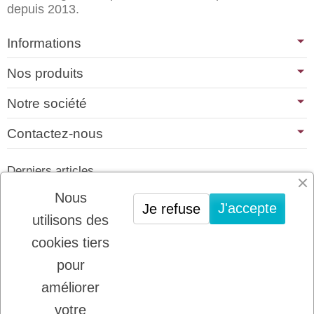
depuis 2013.
Informations
Nos produits
Notre société
Contactez-nous
Derniers articles
01/07/2026
Nous
J'accepte
Je refuse
PLATINUM : LE MEILLEUR DE LA
utilisons des
VIANDE POUR CHIENS ET CHATS
cookies tiers
22/08/2025
LADYBEL : DES SOINS FRANCAIS DE
pour
GRANDE QUALITE
améliorer
votre