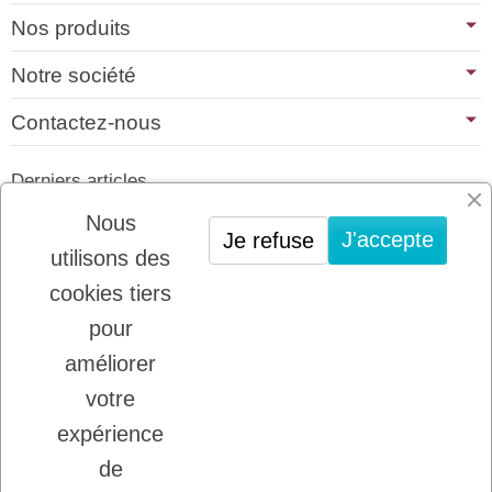
Nos produits
Notre société
Contactez-nous
Derniers articles
01/07/2026
Nous
J'accepte
Je refuse
PLATINUM : LE MEILLEUR DE LA
utilisons des
VIANDE POUR CHIENS ET CHATS
cookies tiers
22/08/2025
LADYBEL : DES SOINS FRANCAIS DE
pour
GRANDE QUALITE
améliorer
votre
Inscription à la newsletter
expérience
Vous pouvez vous désinscrire à tout moment.
de
Ecrivez nous.