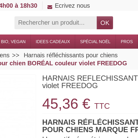
14h00 à 18h30
Ecrivez nous
OK
 BIO, VEGAN
IDEES CADEAUX
SPÉCIAL NOËL
PROS
iens
Harnais réfléchissants pour chiens
r chien BORÉAL couleur violet FREEDOG
HARNAIS REFLECHISSANT p
violet FREEDOG
45,36 €
TTC
HARNAIS RÉFLÉCHISSAN
POUR CHIENS MARQUE 