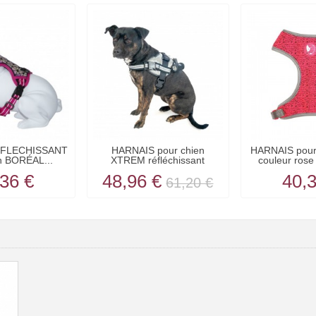
EFLECHISSANT
HARNAIS pour chien
HARNAIS pour
n BORÉAL...
XTREM réfléchissant
couleur ro
KARLIE
36 €
48,96 €
40,
61,20 €