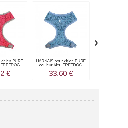
›
 chien PURE
HARNAIS pour chien PURE
HARNAIS REFL
se FREEDOG
couleur bleu FREEDOG
pour chien co
32 €
33,60 €
13,8