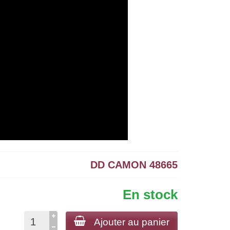
DD CAMON 48665
En stock
Ajouter au panier