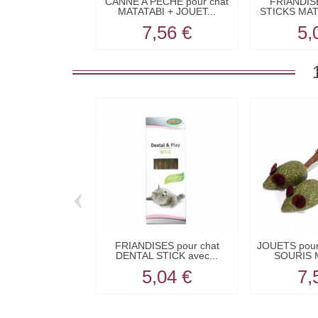
CANNE A PECHE pour chat
FRIANDISE
MATATABI + JOUET...
STICKS MA
7,56 €
5,
‹
FRIANDISES pour chat
JOUETS pour
DENTAL STICK avec...
SOURIS M
5,04 €
7,