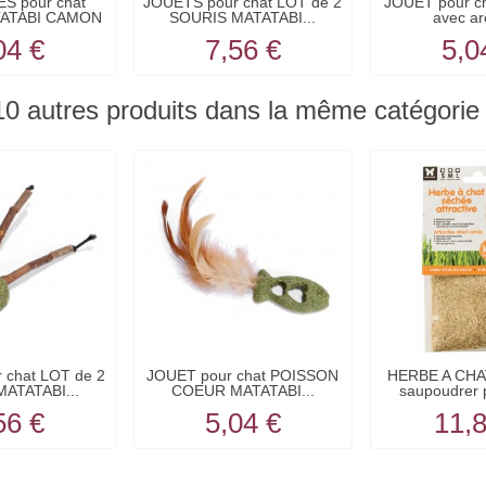
S pour chat
JOUETS pour chat LOT de 2
JOUET pour c
TATABI CAMON
SOURIS MATATABI...
avec ar
04 €
7,56 €
5,0
10 autres produits dans la même catégorie 
 chat LOT de 2
JOUET pour chat POISSON
HERBE A CHA
ATATABI...
COEUR MATATABI...
saupoudrer p
56 €
5,04 €
11,