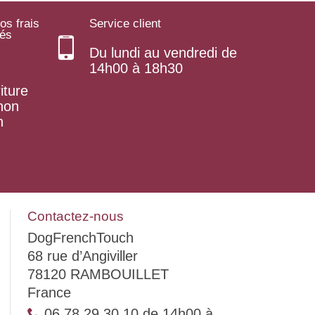
os frais
Service client
rés
Du lundi au vendredi de
14h00 à 18h30
iture
 non
n
Contactez-nous
DogFrenchTouch
68 rue d’Angiviller
78120 RAMBOUILLET
France
06 78 29 30 10 de 14h00 à