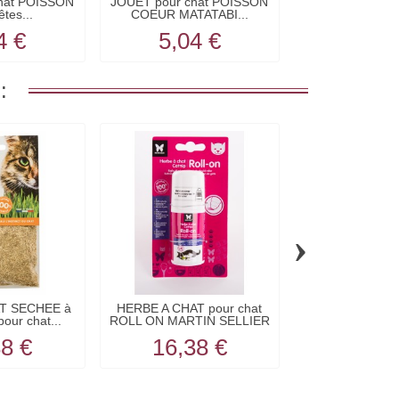
hat POISSON
JOUET pour chat POISSON
JOUET pou
êtes...
COEUR MATATABI...
CHAMPIGNON 
avec..
4 €
5,04 €
6,30
:
›
T SECHEE à
HERBE A CHAT pour chat
HERBE A CH
our chat...
ROLL ON MARTIN SELLIER
CHATS 20 g 
88 €
16,38 €
6,60