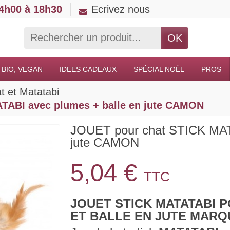
14h00 à 18h30
Ecrivez nous
OK
 BIO, VEGAN
IDEES CADEAUX
SPÉCIAL NOËL
PROS
t et Matatabi
TABI avec plumes + balle en jute CAMON
JOUET pour chat STICK MATA
jute CAMON
5,04 €
TTC
JOUET STICK MATATABI 
ET BALLE EN JUTE MAR