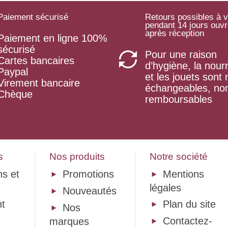
Paiement sécurisé
Retours possibles à v
pendant 14 jours ouv
après réception
Paiement en ligne 100%
sécurisé
Pour une raison
Cartes bancaires
d’hygiène, la nourr
Paypal
et les jouets sont
Virement bancaire
échangeables, no
Chèque
remboursables
s
Nos produits
Notre société
ns et
Promotions
Mentions
légales
Nouveautés
t
Plan du site
Nos
Contactez-
marques