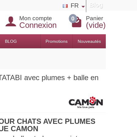
Blog
FR
Mon compte
Panier
0
Connexion
(vide)
BLOG
Promotions
Nouveautés
TABI avec plumes + balle en
POUR CHATS AVEC PLUMES
QUE CAMON