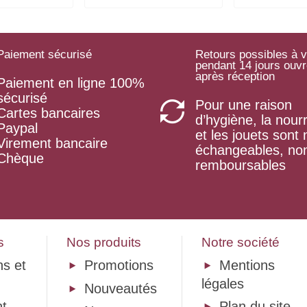
Paiement sécurisé
Retours possibles à v
pendant 14 jours ouv
après réception
Paiement en ligne 100%
sécurisé
Pour une raison
Cartes bancaires
d’hygiène, la nourr
Paypal
et les jouets sont
Virement bancaire
échangeables, no
Chèque
remboursables
s
Nos produits
Notre société
ns et
Promotions
Mentions
légales
Nouveautés
t
Plan du site