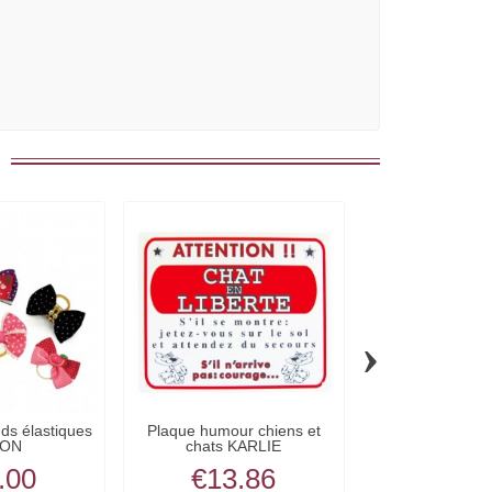
›
ds élastiques
Plaque humour chiens et
Tapis RAYURES
ON
chats KARLIE
SCRAT
.00
€13.86
€49.