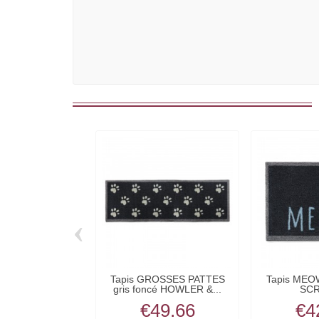
‹
Tapis GROSSES PATTES
Tapis ME
gris foncé HOWLER &...
SC
€49.66
€4