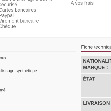
A vos frais
sécurisé
Cartes bancaires
Paypal
Virement bancaire
Chèque
Fiche techniq
doux
NATIONALI
MARQUE :
lissage synthétique
ÉTAT
onné
LIVRAISON