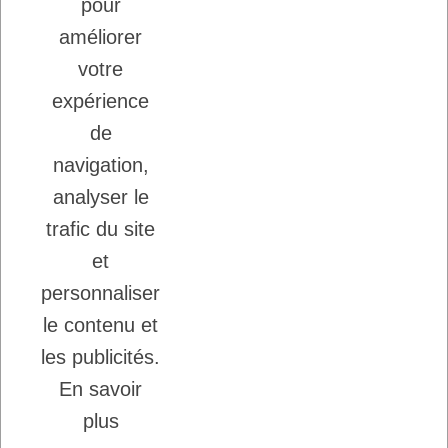
LADYBEL : DES SOINS FRANCAIS DE
pour
GRANDE QUALITE
améliorer
votre
Inscription à la newsletter
expérience
Vous pouvez vous désinscrire à tout moment.
de
Ecrivez nous.
navigation,
analyser le
trafic du site
J'accepte les conditions générales et la
politique de confidentialité.
et
personnaliser
le contenu et
les publicités.
En savoir
Copyright © 2026 - DogFrenchTouch™
-
plus
Création Ecommerce
Probizz™