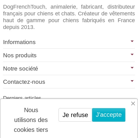
DogFrenchTouch, animalerie, fabricant, distributeur
français pour chiens et chats. Créateur de vêtements
haut de gamme pour chiens fabriqués en France
depuis 2013.
Informations
Nos produits
Notre société
Contactez-nous
Derniers articles
01/07/2026
Nous
J'accepte
Je refuse
PLATINUM : LE MEILLEUR DE LA
utilisons des
VIANDE POUR CHIENS ET CHATS
cookies tiers
22/08/2025