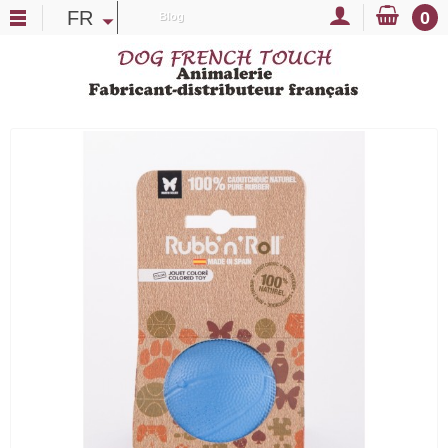
FR
0
Blog