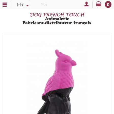
FR
0
Blog