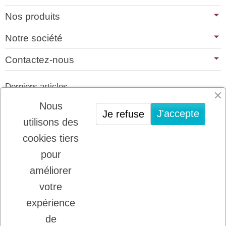
Nos produits
Notre société
Contactez-nous
Derniers articles
01/07/2026
Nous
J'accepte
Je refuse
PLATINUM : LE MEILLEUR DE LA
utilisons des
VIANDE POUR CHIENS ET CHATS
cookies tiers
22/08/2025
LADYBEL : DES SOINS FRANCAIS DE
pour
GRANDE QUALITE
améliorer
votre
Inscription à la newsletter
expérience
Vous pouvez vous désinscrire à tout moment.
de