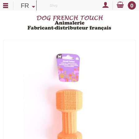
FR
0
Blog