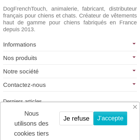
DogFrenchTouch, animalerie, fabricant, distributeur
français pour chiens et chats. Créateur de vêtements
haut de gamme pour chiens fabriqués en France
depuis 2013.
Informations
Nos produits
Notre société
Contactez-nous
Derniers articles
01/07/2026
Nous
J'accepte
Je refuse
PLATINUM : LE MEILLEUR DE LA
utilisons des
VIANDE POUR CHIENS ET CHATS
cookies tiers
22/08/2025