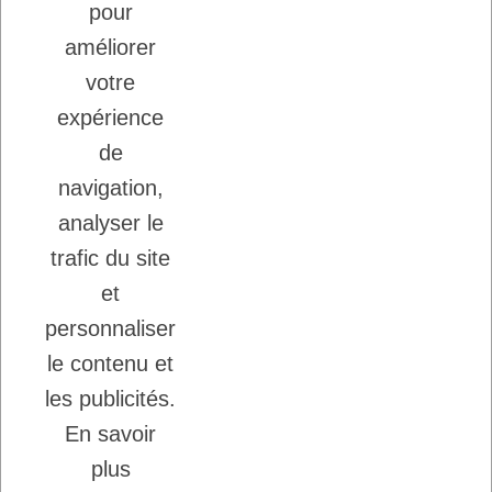
LADYBEL : DES SOINS FRANCAIS DE
pour
GRANDE QUALITE
améliorer
votre
Inscription à la newsletter
expérience
Vous pouvez vous désinscrire à tout moment.
de
Ecrivez nous.
navigation,
analyser le
trafic du site
J'accepte les conditions générales et la
politique de confidentialité.
et
personnaliser
le contenu et
les publicités.
En savoir
Copyright © 2026 - DogFrenchTouch™
-
plus
Création Ecommerce
Probizz™