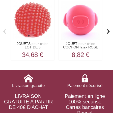
‹
›
JOUETS pour chien
JOUET pour chien
J
LOT DE 3
COCHON latex ROSE
en
HERISSONS...
PETIT...
34,68 €
8,82 €
Livraison gratuite
Paiement sécurisé
LIVRAISON
Paiement en ligne
GRATUITE A PARTIR
100% sécurisé
DE 40€ D'ACHAT
Cartes bancaires
Paypal