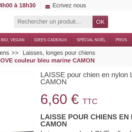
14h00 à 18h30
Ecrivez nous
OK
 BIO, VEGAN
IDEES CADEAUX
SPÉCIAL NOËL
PROS
iens
Laisses, longes pour chiens
 LOVE couleur bleu marine CAMON
LAISSE pour chien en nylon 
CAMON
6,60 €
TTC
LAISSE POUR CHIENS E
CAMON