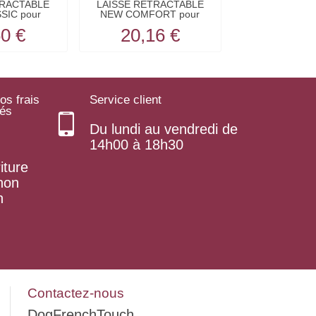
TRACTABLE
LAISSE RETRACTABLE
LAISSE EN CUI
SIC pour
NEW COMFORT pour
pour chien r
s...
chiens...
60 €
20,16 €
64,2
os frais
Service client
rés
Du lundi au vendredi de
14h00 à 18h30
iture
 non
n
Contactez-nous
DogFrenchTouch