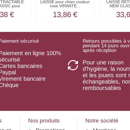
ETRACTABLE
LAISSE pour chien couleur
LAISSE RE
SSIC pour
rose VIRANTE...
NEW CLAS
ens...
chien
38 €
13,86 €
33,
Paiement sécurisé
Retours possibles à v
pendant 14 jours ouv
après réception
Paiement en ligne 100%
sécurisé
Pour une raison
Cartes bancaires
d’hygiène, la nourr
Paypal
et les jouets sont
Virement bancaire
échangeables, no
Chèque
remboursables
s
Nos produits
Notre société