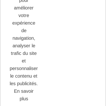
pour
GRANDE QUALITE
améliorer
votre
Inscription à la newsletter
expérience
Vous pouvez vous désinscrire à tout moment.
de
Ecrivez nous.
navigation,
analyser le
trafic du site
J'accepte les conditions générales et la
politique de confidentialité.
et
personnaliser
le contenu et
les publicités.
En savoir
Copyright © 2026 - DogFrenchTouch™
-
plus
Création Ecommerce
Probizz™