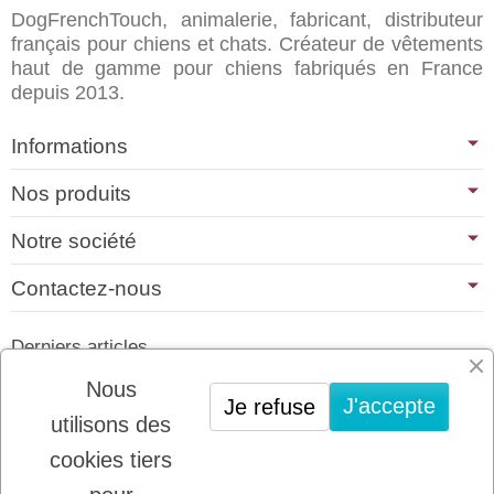
DogFrenchTouch, animalerie, fabricant, distributeur
français pour chiens et chats. Créateur de vêtements
haut de gamme pour chiens fabriqués en France
depuis 2013.
Informations
Nos produits
Notre société
Contactez-nous
Derniers articles
01/07/2026
Nous
J'accepte
Je refuse
PLATINUM : LE MEILLEUR DE LA
utilisons des
VIANDE POUR CHIENS ET CHATS
cookies tiers
22/08/2025
LADYBEL : DES SOINS FRANCAIS DE