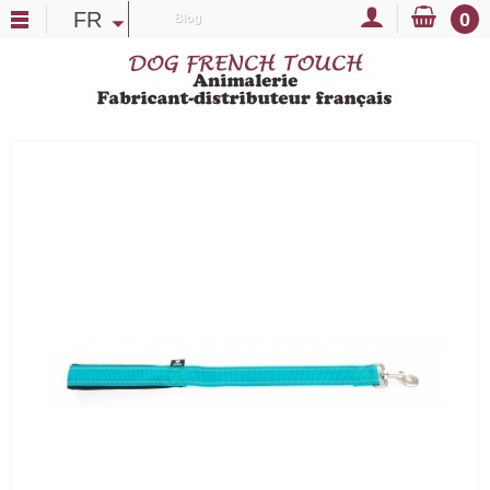
FR
0
Blog