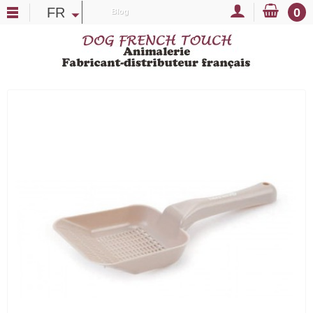
FR
0
Blog