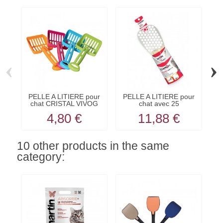
‹
›
PELLE A LITIERE pour
PELLE A LITIERE pour
P
chat CRISTAL VIVOG
chat avec 25
SACHETS...
4,80 €
11,88 €
10 other products in the same
category: