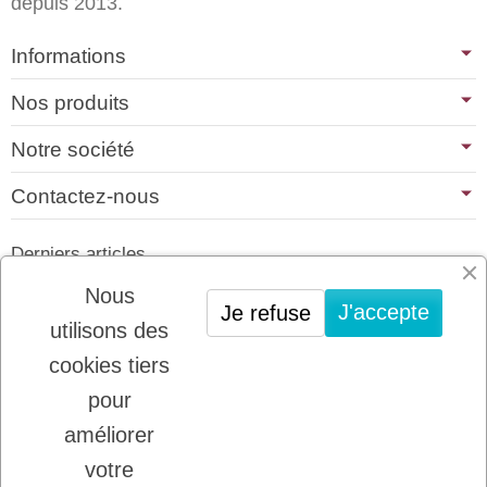
depuis 2013.
Informations
Nos produits
Notre société
Contactez-nous
Derniers articles
01/07/2026
Nous
J'accepte
Je refuse
PLATINUM : LE MEILLEUR DE LA
utilisons des
VIANDE POUR CHIENS ET CHATS
cookies tiers
22/08/2025
LADYBEL : DES SOINS FRANCAIS DE
pour
GRANDE QUALITE
améliorer
votre