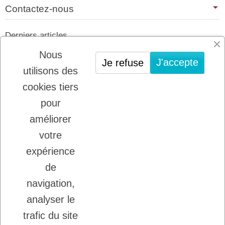
Contactez-nous
Derniers articles
01/07/2026
Nous
J'accepte
Je refuse
PLATINUM : LE MEILLEUR DE LA
utilisons des
VIANDE POUR CHIENS ET CHATS
cookies tiers
22/08/2025
LADYBEL : DES SOINS FRANCAIS DE
pour
GRANDE QUALITE
améliorer
votre
Inscription à la newsletter
expérience
Vous pouvez vous désinscrire à tout moment.
de
Ecrivez nous.
navigation,
analyser le
trafic du site
J'accepte les conditions générales et la