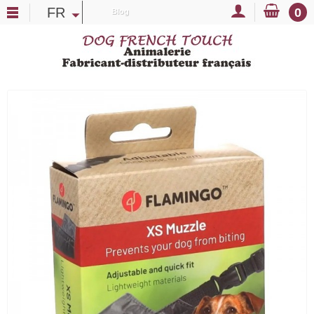
FR
0
Blog