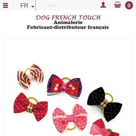
FR
0
Blog