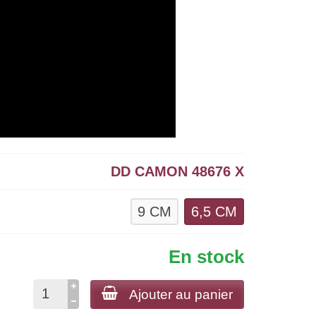
DD CAMON 48676 X
9 CM
6,5 CM
En stock
Ajouter au panier