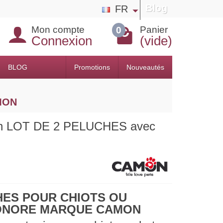
Blog
FR
Mon compte
Panier
0
Connexion
(vide)
BLOG
Promotions
Nouveautés
AMON
ton LOT DE 2 PELUCHES avec
HES POUR CHIOTS OU
SONORE MARQUE CAMON