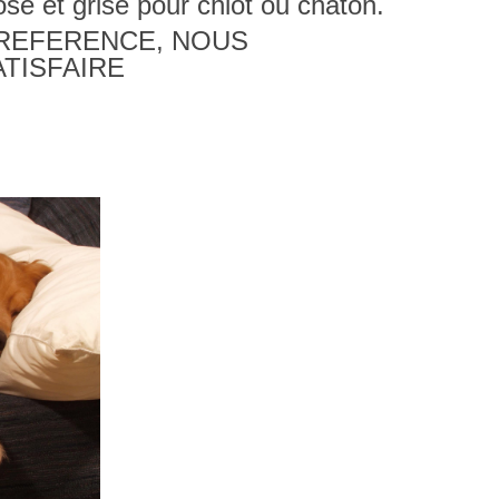
se et grise pour chiot ou chaton.
PREFERENCE, NOUS
TISFAIRE