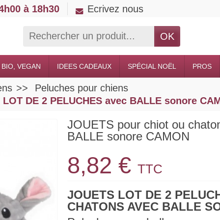
14h00 à 18h30
Ecrivez nous
OK
 BIO, VEGAN
IDEES CADEAUX
SPÉCIAL NOËL
PROS
ens
Peluches pour chiens
on LOT DE 2 PELUCHES avec BALLE sonore C
JOUETS pour chiot ou cha
BALLE sonore CAMON
8,82 €
TTC
JOUETS LOT DE 2 PELUC
CHATONS AVEC BALLE 