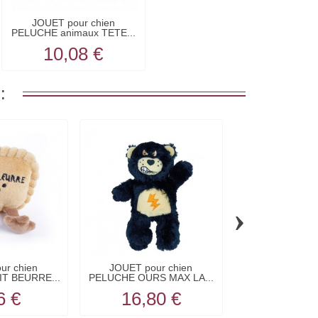
JOUET pour chien
PELUCHE animaux TETE...
10,08 €
:
›
ur chien
JOUET pour chien
JOUET pour
T BEURRE...
PELUCHE OURS MAX LA...
PELUCHE COQ p
6 €
16,80 €
10,0