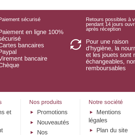
Paiement sécurisé
Retours possibles à v
pendant 14 jours ouv
après réception
Paiement en ligne 100%
sécurisé
Pour une raison
Cartes bancaires
d’hygiène, la nourr
Paypal
et les jouets sont
Virement bancaire
échangeables, no
Chèque
remboursables
s
Nos produits
Notre société
ns et
Promotions
Mentions
légales
Nouveautés
t
Plan du site
Nos