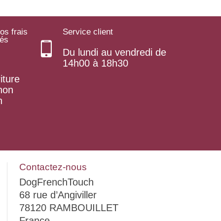
os frais
Service client
rés
Du lundi au vendredi de
14h00 à 18h30
iture
 non
n
Contactez-nous
DogFrenchTouch
68 rue d’Angiviller
78120 RAMBOUILLET
France