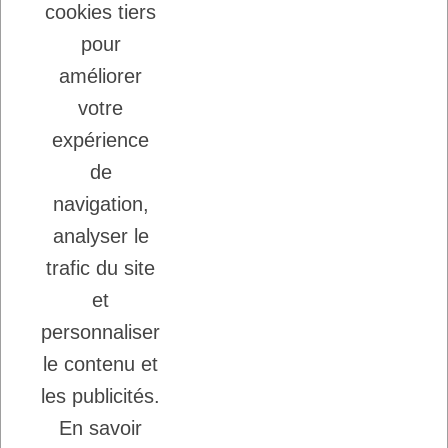
cookies tiers
22/08/2025
LADYBEL : DES SOINS FRANCAIS DE
pour
GRANDE QUALITE
améliorer
votre
Inscription à la newsletter
expérience
Vous pouvez vous désinscrire à tout moment.
de
Ecrivez nous.
navigation,
analyser le
trafic du site
J'accepte les conditions générales et la
politique de confidentialité.
et
personnaliser
le contenu et
les publicités.
En savoir