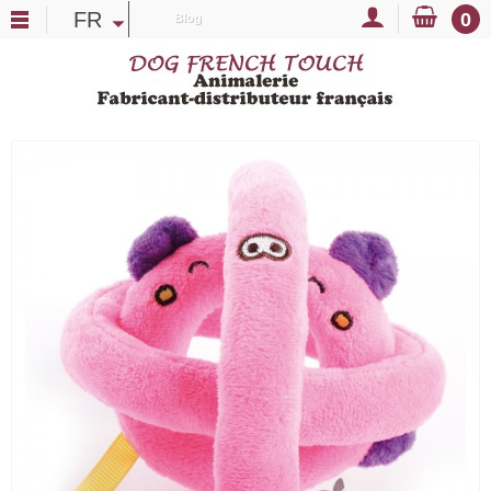
FR
0
Blog