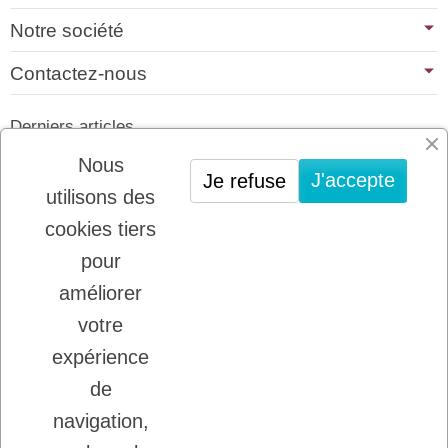
Notre société
Contactez-nous
Derniers articles
01/07/2026
Nous
J'accepte
Je refuse
PLATINUM : LE MEILLEUR DE LA
utilisons des
VIANDE POUR CHIENS ET CHATS
cookies tiers
22/08/2025
LADYBEL : DES SOINS FRANCAIS DE
pour
GRANDE QUALITE
améliorer
votre
Inscription à la newsletter
expérience
Vous pouvez vous désinscrire à tout moment.
de
Ecrivez nous.
navigation,