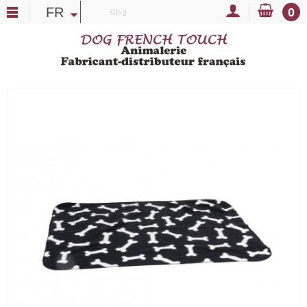
FR
0
Blog