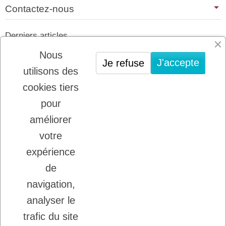
Contactez-nous
Derniers articles
01/07/2026
Nous
J'accepte
Je refuse
PLATINUM : LE MEILLEUR DE LA
utilisons des
VIANDE POUR CHIENS ET CHATS
cookies tiers
22/08/2025
LADYBEL : DES SOINS FRANCAIS DE
pour
GRANDE QUALITE
améliorer
votre
Inscription à la newsletter
expérience
Vous pouvez vous désinscrire à tout moment.
de
Ecrivez nous.
navigation,
analyser le
trafic du site
J'accepte les conditions générales et la