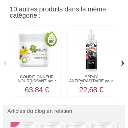
10 autres produits dans la même
catégorie :
‹
›
CONDITIONNEUR
SPRAY
A
NOURRISSANT pour
ANTIPARASITAIRE pour
chien et...
chien et chat...
63,84 €
22,68 €
Articles du blog en relation