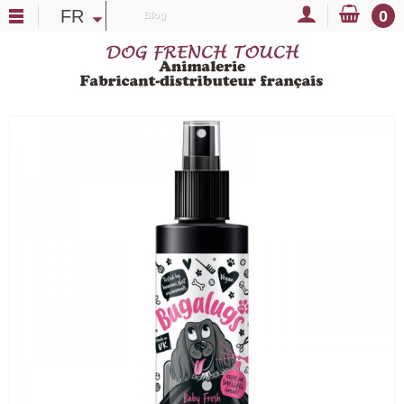
FR
0
Blog