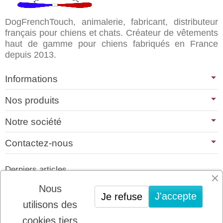
DogFrenchTouch, animalerie, fabricant, distributeur
français pour chiens et chats. Créateur de vêtements
haut de gamme pour chiens fabriqués en France
depuis 2013.
Informations
Nos produits
Notre société
Contactez-nous
Derniers articles
01/07/2026
Nous
J'accepte
Je refuse
PLATINUM : LE MEILLEUR DE LA
utilisons des
VIANDE POUR CHIENS ET CHATS
cookies tiers
22/08/2025