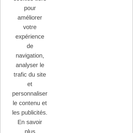
LADYBEL : DES SOINS FRANCAIS DE
pour
GRANDE QUALITE
améliorer
votre
Inscription à la newsletter
expérience
Vous pouvez vous désinscrire à tout moment.
de
Ecrivez nous.
navigation,
analyser le
trafic du site
J'accepte les conditions générales et la
politique de confidentialité.
et
personnaliser
le contenu et
les publicités.
En savoir
Copyright © 2026 - DogFrenchTouch™
-
plus