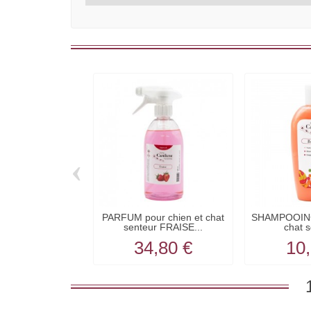
‹
PARFUM pour chien et chat
SHAMPOOING 
senteur FRAISE...
chat s
34,80 €
10,