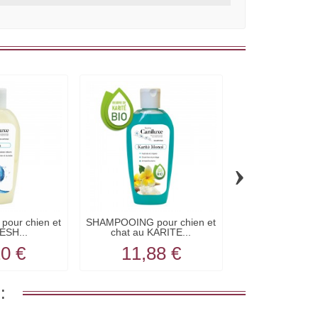
›
our chien et
SHAMPOOING pour chien et
SHAMPOOING pou
ESH...
chat au KARITE...
chat à l'A
20 €
11,88 €
11,8
: