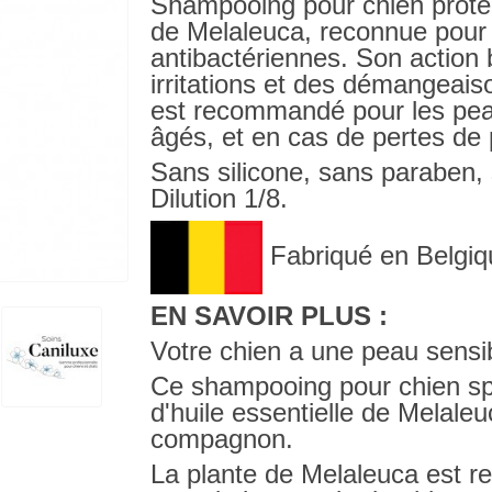
Shampooing pour chien protéi
de Melaleuca, reconnue pour s
antibactériennes. Son action
irritations et des démangeai
est
recommandé pour les pea
âgés, et en cas de pertes de 
Sans silicone, sans paraben,
Dilution 1/8
.
Fabriqué en Belgiq
EN SAVOIR PLUS :
Votre chien a une peau sensib
Ce
shampooing pour chien
sp
d'huile essentielle de Melale
compagnon.
La plante de Melaleuca est re