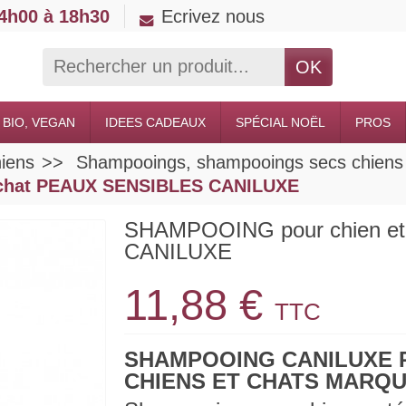
14h00 à 18h30
Ecrivez nous
OK
 BIO, VEGAN
IDEES CADEAUX
SPÉCIAL NOËL
PROS
iens
Shampooings, shampooings secs chiens
 chat PEAUX SENSIBLES CANILUXE
SHAMPOOING pour chien e
CANILUXE
11,88 €
TTC
SHAMPOOING CANILUXE 
CHIENS ET CHATS MARQU