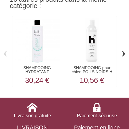
catégorie :
‹
›
SHAMPOOING
SHAMPOOING pour
HYDRATANT
chien POILS NOIRS H
REPARATEUR pour
BY HERY
30,24 €
10,56 €
chien...
Livraison gratuite
Paiement sécurisé
LIVRAISON
Paiement en ligne