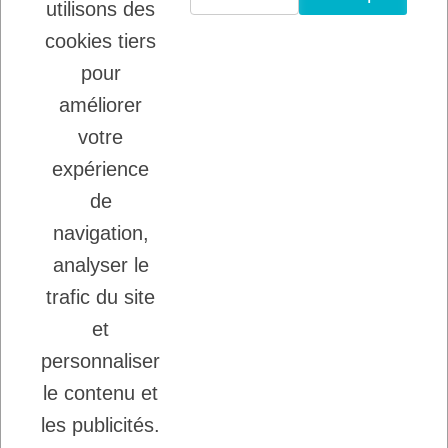
utilisons des
VIANDE POUR CHIENS ET CHATS
cookies tiers
22/08/2025
LADYBEL : DES SOINS FRANCAIS DE
pour
GRANDE QUALITE
améliorer
votre
Inscription à la newsletter
expérience
Vous pouvez vous désinscrire à tout moment.
de
Ecrivez nous.
navigation,
analyser le
trafic du site
J'accepte les conditions générales et la
politique de confidentialité.
et
personnaliser
le contenu et
les publicités.