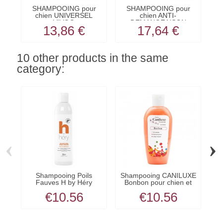
SHAMPOOING pour
SHAMPOOING pour
chien UNIVERSEL
chien ANTI-
c
VIVOG
DEMANGEAISON
13,86 €
17,64 €
VIVOG
10 other products in the same
category:
‹
›
Shampooing Poils
Shampooing CANILUXE
Fauves H by Héry
Bonbon pour chien et
chat
€10.56
€10.56