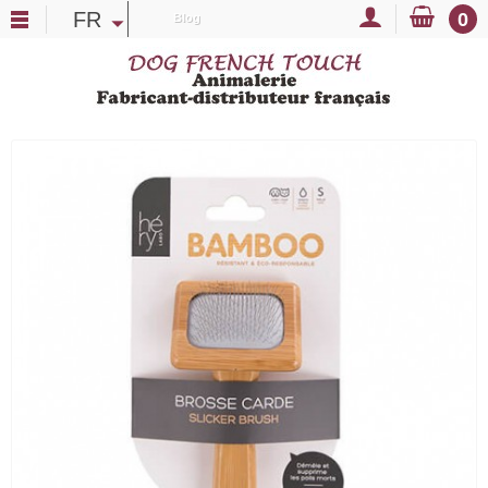
FR
0
Blog