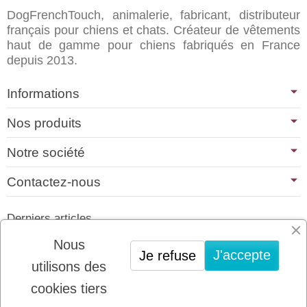
DogFrenchTouch, animalerie, fabricant, distributeur
français pour chiens et chats. Créateur de vêtements
haut de gamme pour chiens fabriqués en France
depuis 2013.
Informations
Nos produits
Notre société
Contactez-nous
Derniers articles
01/07/2026
Nous
J'accepte
Je refuse
PLATINUM : LE MEILLEUR DE LA
utilisons des
VIANDE POUR CHIENS ET CHATS
cookies tiers
22/08/2025