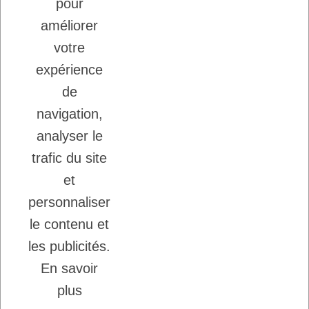
LADYBEL : DES SOINS FRANCAIS DE
pour
GRANDE QUALITE
améliorer
votre
Inscription à la newsletter
expérience
Vous pouvez vous désinscrire à tout moment.
de
Ecrivez nous.
navigation,
analyser le
trafic du site
J'accepte les conditions générales et la
politique de confidentialité.
et
personnaliser
le contenu et
les publicités.
En savoir
Copyright © 2026 - DogFrenchTouch™
-
plus
Création Ecommerce
Probizz™