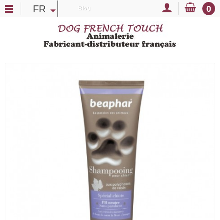
FR
0
Blog