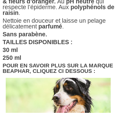
& fleurs d’oranger.
Au
pH neutre
qui
respecte l’épiderme. Aux
polyphénols de
raisin
.
Nettoie en douceur et laisse un pelage
délicatement
parfumé
.
Sans parabène.
TAILLES DISPONIBLES :
30 ml
25
0 ml
POUR EN SAVOIR PLUS SUR LA MARQUE
BEAPHAR, CLIQUEZ CI DESSOUS :