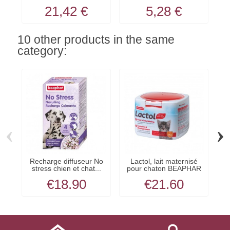
tous...
21,42 €
5,28 €
10 other products in the same
category:
‹
›
Recharge diffuseur No
Lactol, lait maternisé
Lo
stress chien et chat...
pour chaton BEAPHAR
€18.90
€21.60