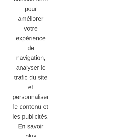
22/08/2025
LADYBEL : DES SOINS FRANCAIS DE
pour
GRANDE QUALITE
améliorer
votre
Inscription à la newsletter
expérience
Vous pouvez vous désinscrire à tout moment.
de
Ecrivez nous.
navigation,
analyser le
trafic du site
J'accepte les conditions générales et la
politique de confidentialité.
et
personnaliser
le contenu et
les publicités.
En savoir
Copyright © 2026 - DogFrenchTouch™
-
plus