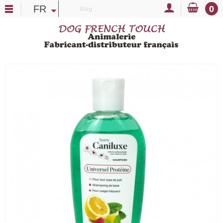
FR
0
Blog