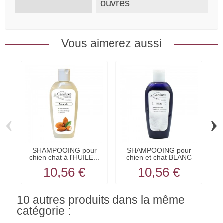
ouvrés
Vous aimerez aussi
‹
›
SHAMPOOING pour
SHAMPOOING pour
chien chat à l'HUILE...
chien et chat BLANC
c
ET...
10,56 €
10,56 €
10 autres produits dans la même
catégorie :