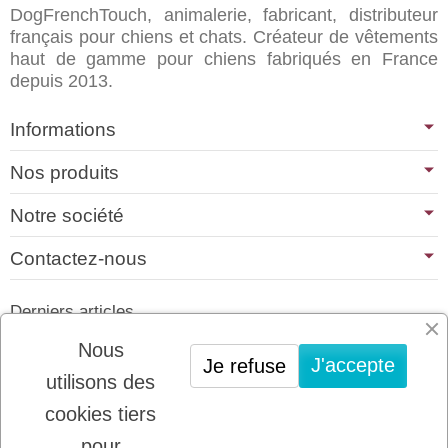
DogFrenchTouch, animalerie, fabricant, distributeur
français pour chiens et chats. Créateur de vêtements
haut de gamme pour chiens fabriqués en France
depuis 2013.
Informations
Nos produits
Notre société
Contactez-nous
Derniers articles
01/07/2026
Nous
J'accepte
Je refuse
PLATINUM : LE MEILLEUR DE LA
utilisons des
VIANDE POUR CHIENS ET CHATS
cookies tiers
22/08/2025
LADYBEL : DES SOINS FRANCAIS DE
pour