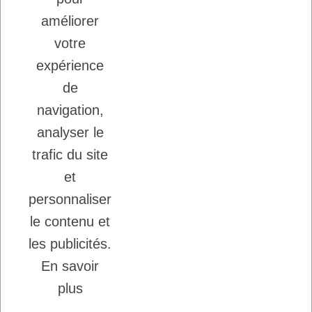
GRANDE QUALITE
améliorer
votre
Inscription à la newsletter
expérience
Vous pouvez vous désinscrire à tout moment.
de
Ecrivez nous.
navigation,
analyser le
trafic du site
J'accepte les conditions générales et la
politique de confidentialité.
et
personnaliser
le contenu et
les publicités.
En savoir
Copyright © 2026 - DogFrenchTouch™
-
plus
Création Ecommerce
Probizz™