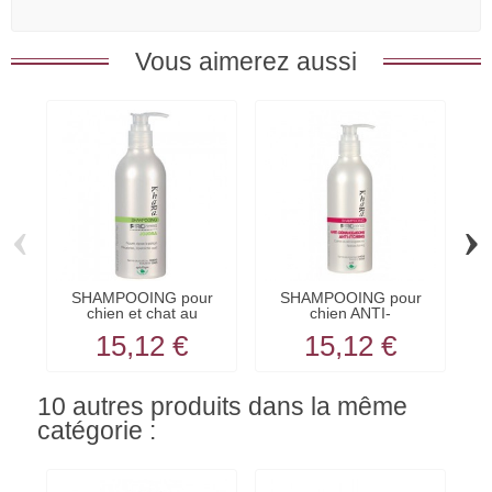
Vous aimerez aussi
‹
›
SHAMPOOING pour
SHAMPOOING pour
chien et chat au
chien ANTI-
c
JOJOBA KHARA
DEMANGEAISONS...
15,12 €
15,12 €
10 autres produits dans la même
catégorie :