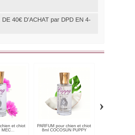
DE 40€ D'ACHAT par DPD EN 4-
›
hien et chiot
PARFUM pour chien et chiot
PARFUM pour chi
T MEC...
8ml COCOSUN PUPPY
8ml LULU 