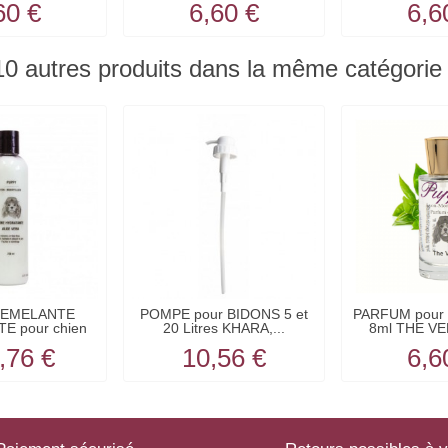
60 €
6,60 €
6,6
10 autres produits dans la même catégorie 
DEMELANTE
POMPE pour BIDONS 5 et
PARFUM pour c
E pour chien
20 Litres KHARA,...
8ml THE V
à...
,76 €
10,56 €
6,6