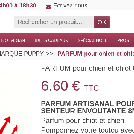
14h00 à 18h30
Ecrivez nous
OK
 BIO, VEGAN
IDEES CADEAUX
SPÉCIAL NOËL
PROS
ts MARQUE PUPPY
PARFUM pour chien et ch
PARFUM pour chien et chi
6,60 €
TTC
PARFUM ARTISANAL POUR
SENTEUR ENVOUTANTE 8
Parfum pour chiot et chien
Pomponnez votre toutou ave