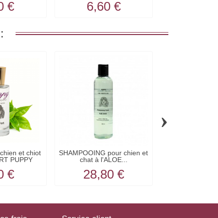
0 €
6,60 €
6,60
:
›
hien et chiot
SHAMPOOING pour chien et
PARFUM pour chi
ERT PUPPY
chat à l'ALOE...
8ml MALABA
0 €
28,80 €
6,60