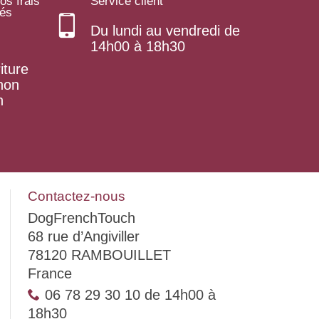
os frais
Service client
rés
Du lundi au vendredi de
14h00 à 18h30
iture
 non
n
Contactez-nous
DogFrenchTouch
68 rue d’Angiviller
78120 RAMBOUILLET
France
06 78 29 30 10 de 14h00 à
18h30