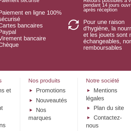
Paiement sécurisé
Retours possibles à v
pendant 14 jours ouv
après réception
Paiement en ligne 100%
sécurisé
Pour une raison
Cartes bancaires
d’hygiène, la nourr
Paypal
et les jouets sont
Virement bancaire
échangeables, no
Chèque
remboursables
s
Nos produits
Notre société
ns et
Promotions
Mentions
légales
Nouveautés
t
Plan du site
Nos
Contactez-
marques
ons
nous