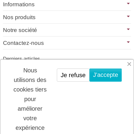
Informations
Nos produits
Notre société
Contactez-nous
Derniers articles
01/07/2026
Nous
J'accepte
Je refuse
PLATINUM : LE MEILLEUR DE LA
utilisons des
VIANDE POUR CHIENS ET CHATS
cookies tiers
22/08/2025
LADYBEL : DES SOINS FRANCAIS DE
pour
GRANDE QUALITE
améliorer
votre
Inscription à la newsletter
expérience