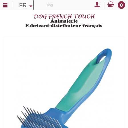
FR
0
Blog