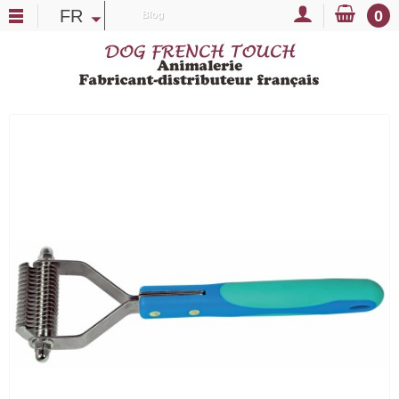
FR
0
Blog