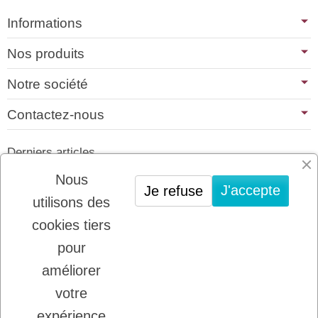
Informations
Nos produits
Notre société
Contactez-nous
Derniers articles
01/07/2026
Nous
J'accepte
Je refuse
PLATINUM : LE MEILLEUR DE LA
utilisons des
VIANDE POUR CHIENS ET CHATS
cookies tiers
22/08/2025
LADYBEL : DES SOINS FRANCAIS DE
pour
GRANDE QUALITE
améliorer
votre
Inscription à la newsletter
expérience