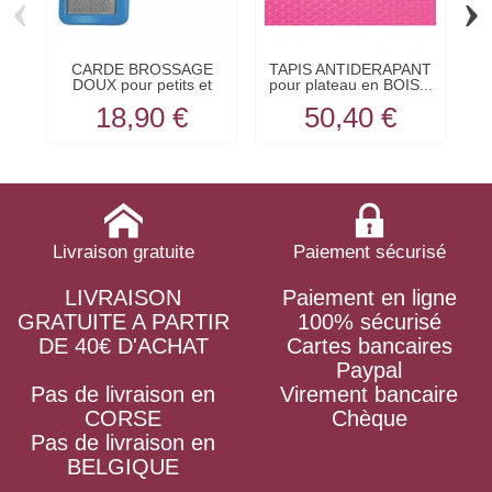
‹
›
CARDE BROSSAGE
TAPIS ANTIDERAPANT
C
DOUX pour petits et
pour plateau en BOIS...
moyens...
18,90 €
50,40 €
Livraison gratuite
Paiement sécurisé
LIVRAISON
Paiement en ligne
GRATUITE A PARTIR
100% sécurisé
DE 40€ D'ACHAT
Cartes bancaires
Paypal
Pas de livraison en
Virement bancaire
CORSE
Chèque
Pas de livraison en
BELGIQUE