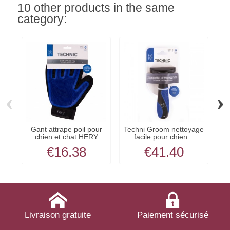
10 other products in the same
category:
‹
›
Gant attrape poil pour
Techni Groom nettoyage
C
chien et chat HERY
facile pour chien...
po
€16.38
€41.40
Livraison gratuite
Paiement sécurisé