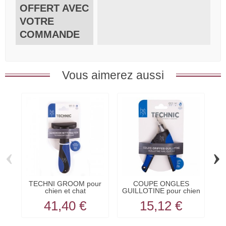
OFFERT AVEC
VOTRE
COMMANDE
Vous aimerez aussi
‹
›
TECHNI GROOM pour
COUPE ONGLES
chien et chat
GUILLOTINE pour chien
G
NETTOYAGE...
et chat...
41,40 €
15,12 €