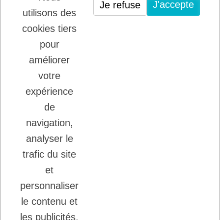
J'accepte
Je refuse
PLATINUM : LE MEILLEUR DE LA
utilisons des
VIANDE POUR CHIENS ET CHATS
cookies tiers
22/08/2025
LADYBEL : DES SOINS FRANCAIS DE
pour
GRANDE QUALITE
améliorer
votre
Inscription à la newsletter
expérience
Vous pouvez vous désinscrire à tout moment.
de
Ecrivez nous.
navigation,
analyser le
trafic du site
J'accepte les conditions générales et la
politique de confidentialité.
et
personnaliser
le contenu et
les publicités.