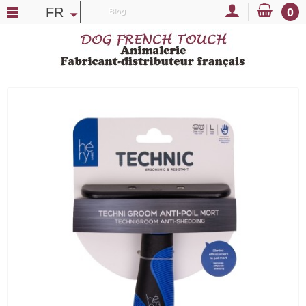
FR
0
Blog