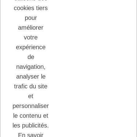
VIANDE POUR CHIENS ET CHATS
cookies tiers
22/08/2025
LADYBEL : DES SOINS FRANCAIS DE
pour
GRANDE QUALITE
améliorer
votre
Inscription à la newsletter
expérience
Vous pouvez vous désinscrire à tout moment.
de
Ecrivez nous.
navigation,
analyser le
trafic du site
J'accepte les conditions générales et la
politique de confidentialité.
et
personnaliser
le contenu et
les publicités.
En savoir