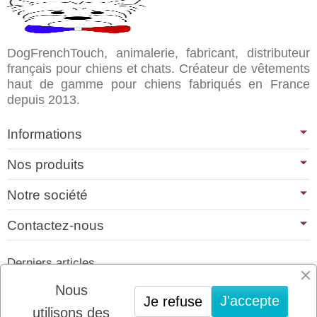
DogFrenchTouch, animalerie, fabricant, distributeur
français pour chiens et chats. Créateur de vêtements
haut de gamme pour chiens fabriqués en France
depuis 2013.
Informations
Nos produits
Notre société
Contactez-nous
Derniers articles
01/07/2026
Nous
J'accepte
Je refuse
PLATINUM : LE MEILLEUR DE LA
utilisons des