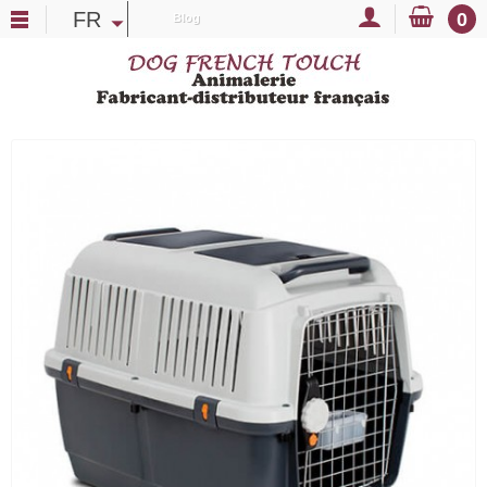
FR
0
Blog