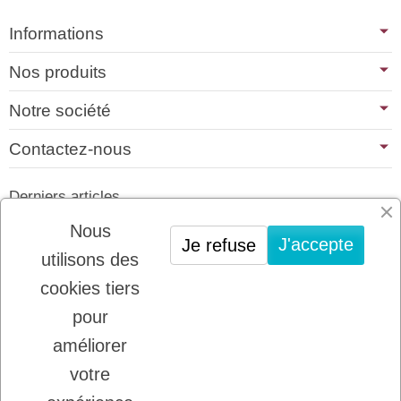
Informations
Nos produits
Notre société
Contactez-nous
Derniers articles
01/07/2026
Nous
J'accepte
Je refuse
PLATINUM : LE MEILLEUR DE LA
utilisons des
VIANDE POUR CHIENS ET CHATS
cookies tiers
22/08/2025
LADYBEL : DES SOINS FRANCAIS DE
pour
GRANDE QUALITE
améliorer
votre
Inscription à la newsletter