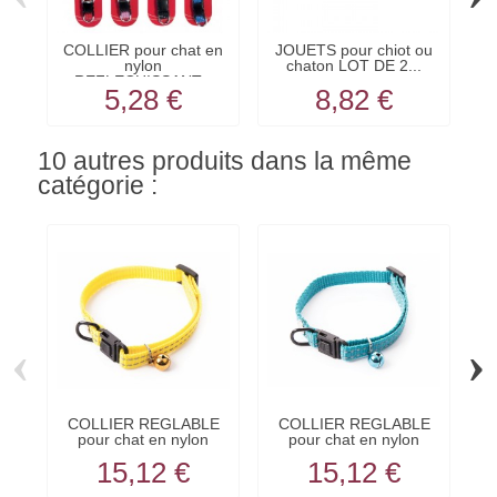
COLLIER pour chat en
JOUETS pour chiot ou
nylon
chaton LOT DE 2...
REFLECHISSANT...
5,28 €
8,82 €
10 autres produits dans la même
catégorie :
‹
›
COLLIER REGLABLE
COLLIER REGLABLE
LO
pour chat en nylon
pour chat en nylon
jaune...
bleu...
15,12 €
15,12 €