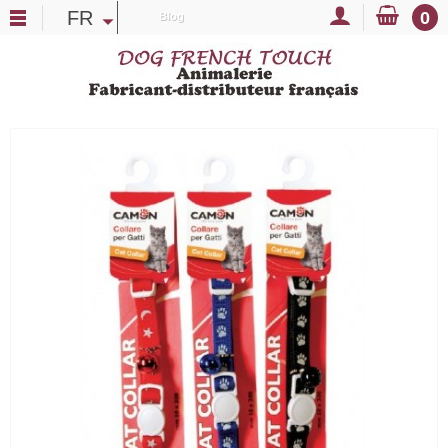
FR
0
Blog