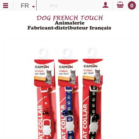
FR
0
Blog