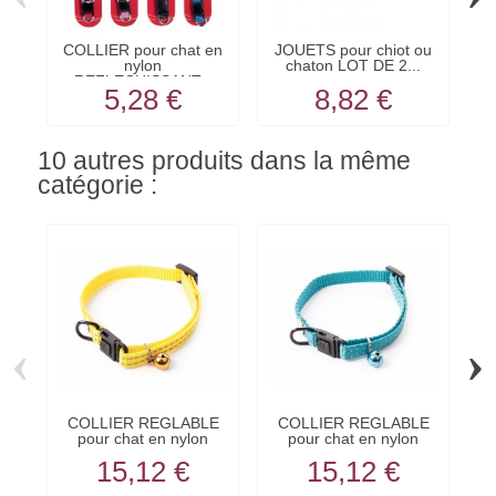
COLLIER pour chat en
JOUETS pour chiot ou
nylon
chaton LOT DE 2...
REFLECHISSANT...
5,28 €
8,82 €
10 autres produits dans la même
catégorie :
‹
›
COLLIER REGLABLE
COLLIER REGLABLE
LO
pour chat en nylon
pour chat en nylon
jaune...
bleu...
15,12 €
15,12 €