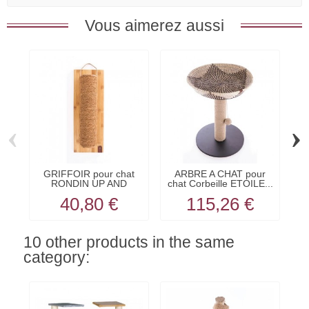
Vous aimerez aussi
‹
›
GRIFFOIR pour chat
ARBRE A CHAT pour
RONDIN UP AND
chat Corbeille ETOILE...
c
DOWN...
40,80 €
115,26 €
10 other products in the same
category: