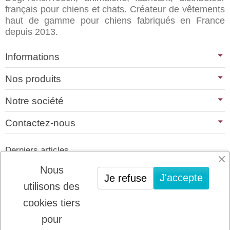
français pour chiens et chats. Créateur de vêtements
haut de gamme pour chiens fabriqués en France
depuis 2013.
Informations
Nos produits
Notre société
Contactez-nous
Derniers articles
01/07/2026
Nous
J'accepte
Je refuse
PLATINUM : LE MEILLEUR DE LA
utilisons des
VIANDE POUR CHIENS ET CHATS
cookies tiers
22/08/2025
LADYBEL : DES SOINS FRANCAIS DE
pour