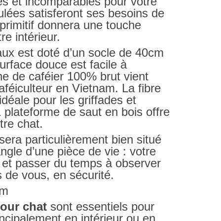
es et incomparables pour votre
ulées satisferont ses besoins de
 primitif donnera une touche
re intérieur.
eaux est doté d’un socle de 40cm
surface douce est facile à
he de caféier 100% brut vient
aféiculteur en Vietnam. La fibre
déale pour les griffades et
 1 plateforme de saut en bois offre
tre chat.
sera particulièrement bien situé
ngle d’une pièce de vie : votre
es et passer du temps à observer
ès de vous, en sécurité.
cm
pour chat
sont essentiels pour
rincipalement en intérieur ou en