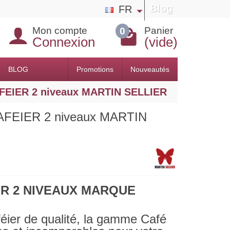
Blog
FR
Mon compte
Panier
0
Connexion
(vide)
BLOG
Promotions
Nouveautés
FEIER 2 niveaux MARTIN SELLIER
AFEIER 2 niveaux MARTIN
ER 2 NIVEAUX MARQUE
féier de qualité, la gamme Café