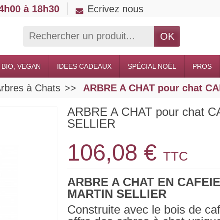
14h00 à 18h30
Ecrivez nous
OK
 BIO, VEGAN
IDEES CADEAUX
SPÉCIAL NOËL
PROS
 Arbres à Chats
ARBRE A CHAT pour chat CA
ARBRE A CHAT pour chat C
SELLIER
106,08 €
TTC
ARBRE A CHAT EN CAFEI
MARTIN SELLIER
Construite avec le bois de ca