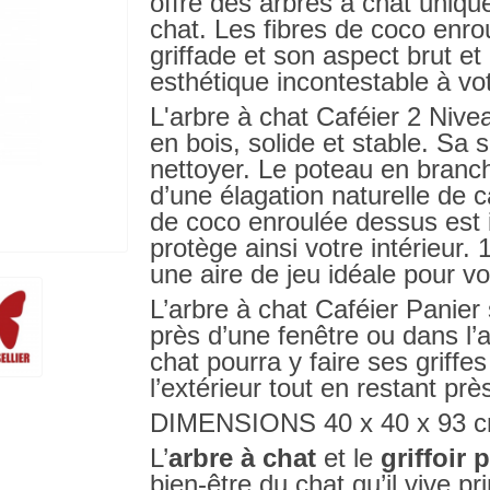
offre des arbres à chat uniqu
chat. Les fibres de coco enro
griffade et son aspect brut et
esthétique incontestable à vot
L'arbre à chat Caféier 2 Niv
en bois, solide et stable. Sa 
nettoyer. Le poteau en branc
d’une élagation naturelle de c
de coco enroulée dessus est i
protège ainsi votre intérieur.
une aire de jeu idéale pour vo
L’arbre à chat Caféier Panier 
près d’une fenêtre ou dans l’a
chat pourra y faire ses griff
l’extérieur tout en restant pr
DIMENSIONS 40 x 40 x 93 
L’
arbre à chat
et le
griffoir 
bien-être du chat qu’il vive p