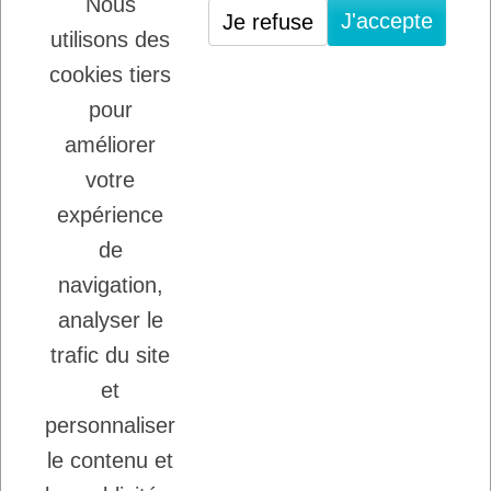
Nous
J'accepte
Je refuse
PLATINUM : LE MEILLEUR DE LA
utilisons des
VIANDE POUR CHIENS ET CHATS
cookies tiers
22/08/2025
LADYBEL : DES SOINS FRANCAIS DE
pour
GRANDE QUALITE
améliorer
votre
Inscription à la newsletter
expérience
Vous pouvez vous désinscrire à tout moment.
de
Ecrivez nous.
navigation,
analyser le
trafic du site
J'accepte les conditions générales et la
politique de confidentialité.
et
personnaliser
le contenu et