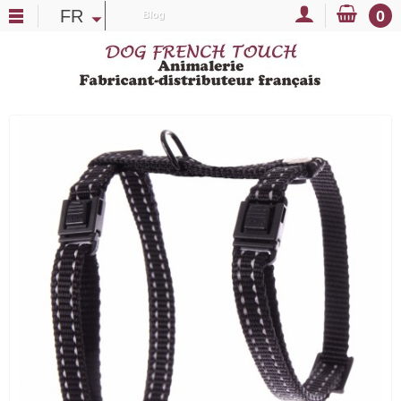
FR
0
Blog